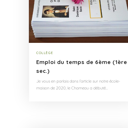
COLLÈGE
Emploi du temps de 6ème (1ère
sec.)
Je vous en parlais dans l’article sur notre école-
maison de 2020, le Chameau a débuté…