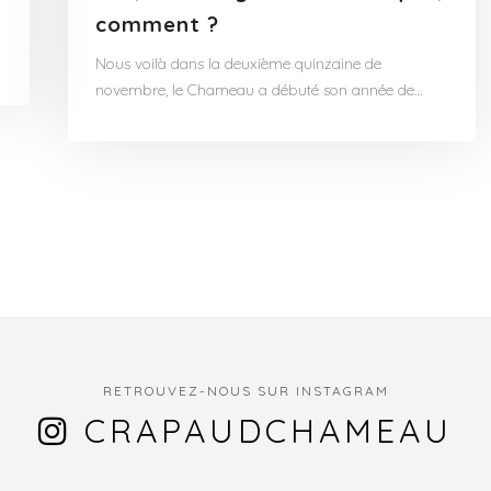
comment ?
Nous voilà dans la deuxième quinzaine de
novembre, le Chameau a débuté son année de…
RETROUVEZ-NOUS SUR INSTAGRAM
CRAPAUDCHAMEAU