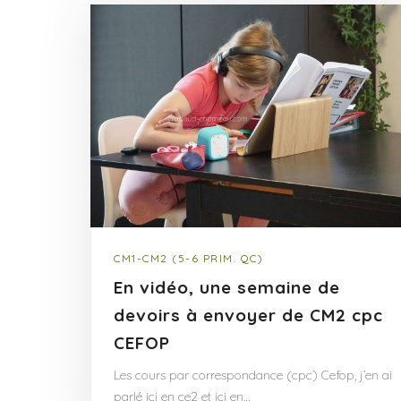
CM1-CM2 (5-6 PRIM. QC)
En vidéo, une semaine de
devoirs à envoyer de CM2 cpc
CEFOP
Les cours par correspondance (cpc) Cefop, j’en ai
parlé ici en ce2 et ici en…