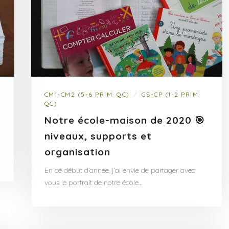
CM1-CM2 (5-6 PRIM. QC)
GS-CP (1-2 PRIM.
/
QC)
Notre école-maison de 2020 🎯
niveaux, supports et
organisation
En ce début d’année, j’ai envie de partager avec
vous le portrait de notre école…