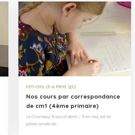
CM1-CM2 (5-6 PRIM. QC)
Nos cours par correspondance
de cm1 (4ème primaire)
Le Chameau, 8 ans et demi – 9 en mai, est en
pleine année de…