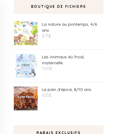
BOUTIQUE DE FICHIERS
La nature au printemps, 4/6
ans
8.75
$
Les Animaux du froid,
maternelle
7.00
$
Le pain d'épice, 8/10 ans
6.50
$
RABAIS EXCLUSIFS