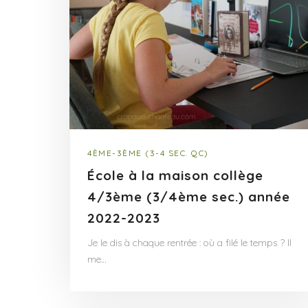
4ÈME-3ÈME (3-4 SEC. QC)
École à la maison collège
4/3ème (3/4ème sec.) année
2022-2023
Je le dis à chaque rentrée : où a filé le temps ? Il
me…