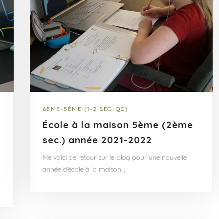
6ÈME-5ÈME (1-2 SEC. QC)
École à la maison 5ème (2ème
sec.) année 2021-2022
Me voici de retour sur le blog pour une nouvelle
année d’école à la maison…