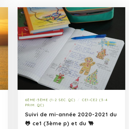
6ÈME-5ÈME (1-2 SEC. QC)
CE1-CE2 (3-4
/
PRIM. QC)
Suivi de mi-année 2020-2021 du
🐸 ce1 (3ème p) et du 🐫