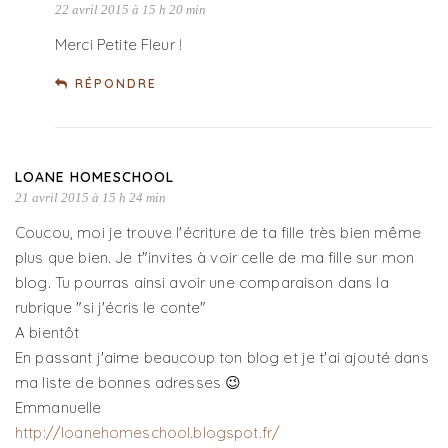
22 avril 2015 à 15 h 20 min
Merci Petite Fleur !
RÉPONDRE
LOANE HOMESCHOOL
21 avril 2015 à 15 h 24 min
Coucou, moi je trouve l'écriture de ta fille très bien même
plus que bien. Je t"invites à voir celle de ma fille sur mon
blog. Tu pourras ainsi avoir une comparaison dans la
rubrique "si j'écris le conte"
A bientôt
En passant j'aime beaucoup ton blog et je t'ai ajouté dans
ma liste de bonnes adresses 😉
Emmanuelle
http://loanehomeschool.blogspot.fr/