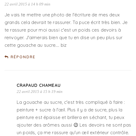
22 avril 2015 à 14 h 09 min
Je vais te mettre une photo de l'écriture de mes deux
grands cela devrait te rassurer. Ta puce écrit très bien. Je
te rassure pour moi aussi c'est un poids ces devoirs à
renvoyer. J'aimerais bien que tu en dise un peu plus sur
cette gouache au sucre…. biz
RÉPONDRE
CRAPAUD CHAMEAU
22 avril 2015 à 15 h 19 min
La gouache au sucre, c'est très compliqué à faire :
peinture + sucre à l'œil. Plus il y a de sucre, plus la
peinture est épaisse et brillera en séchant, tu peux
ajouter des arômes aussi 😉 Les devoirs ne sont pas
un poids, ça me rassure qu'un œil extérieur contrôle.