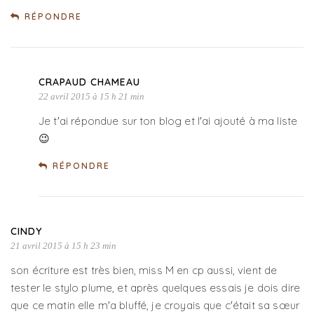
RÉPONDRE
CRAPAUD CHAMEAU
22 avril 2015 à 15 h 21 min
Je t'ai répondue sur ton blog et l'ai ajouté à ma liste
😉
RÉPONDRE
CINDY
21 avril 2015 à 15 h 23 min
son écriture est très bien, miss M en cp aussi, vient de
tester le stylo plume, et après quelques essais je dois dire
que ce matin elle m'a bluffé, je croyais que c'était sa sœur