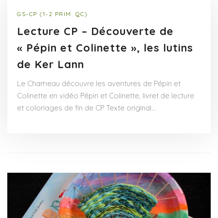
GS-CP (1-2 PRIM. QC)
Lecture CP – Découverte de
« Pépin et Colinette », les lutins
de Ker Lann
Le Chameau découvre les aventures de Pépin et
Colinette en vidéo Pépin et Colinette, livret de lecture
et coloriages de fin de CP Texte original…