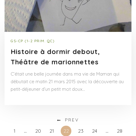
GS-CP (1-2 PRIM. QC)
Histoire à dormir debout,
Théâtre de marionnettes
C’était une belle journée dans ma vie de Maman qui
débutait ce matin 21 mars 2015 avec la découverte au
petit-déjeuner d’un petit mot doux…
PREV
1
…
20
21
22
23
24
…
28