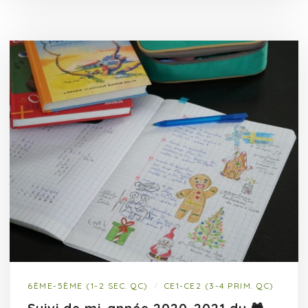
6ÈME-5ÈME (1-2 SEC. QC)
CE1-CE2 (3-4 PRIM. QC)
/