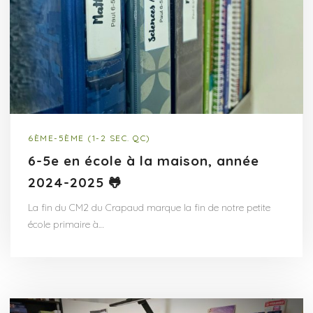
6ÈME-5ÈME (1-2 SEC. QC)
6-5e en école à la maison, année
2024-2025 🐸
La fin du CM2 du Crapaud marque la fin de notre petite
école primaire à…