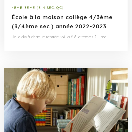
4ÈME-3ÈME (3-4 SEC. QC)
École à la maison collège 4/3ème
(3/4ème sec.) année 2022-2023
Je le dis à chaque rentrée : où a filé le temps ? Il me…