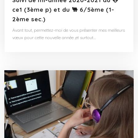
Suivi de mi-année 2020-2021 du 🐸
ce1 (3ème p) et du 🐫 6/5ème (1-
2ème sec.)
Avant tout, permettez-moi de vous présenter mes meilleurs
vœux pour cette nouvelle année ,et surtout…