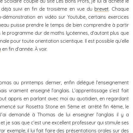
 Scolaire couplé au site Les Bons Profs, je lui ai acheté le
 déjà suivi en fin de troisième en vue du
brevet
. Chaque
n-démonstration en vidéo sur Youtube, certains exercices
ameau puisse prendre le temps de bien comprendre à partir
ns le programme dur de maths lycéennes, d’autant plus que
le pour toute orientation scientique. Il est possible qu’elle
n
en fin d’année. À voir.
homas au printemps dernier, enfin délégué l’enseignement
ais vraiment enseigné l’anglais. L’apprentissage s’est fait
urtout appris en parlant avec moi au quotidien, en regardant
commencé sur Rosetta Stone en 5ème et arrêté fin 4ème, le
ai demandé à Thomas de lui enseigner l’anglais il y a
t je sais que c’est une excellent professeur qui stimule ses
ar exemple, il lui fait faire des présentations orales sur des