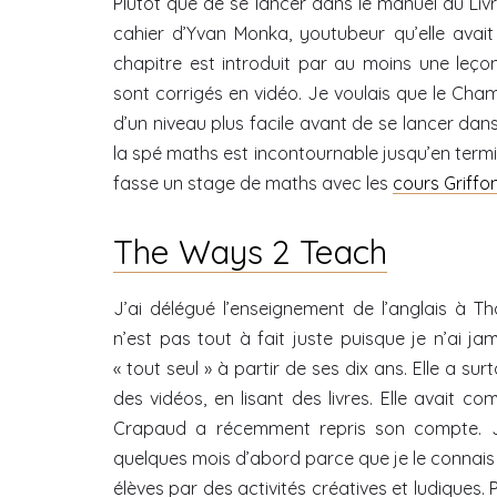
Plutôt que de se lancer dans le manuel du Livre
cahier d’Yvan Monka, youtubeur qu’elle avait
chapitre est introduit par au moins une leço
sont corrigés en vidéo. Je voulais que le Ch
d’un niveau plus facile avant de se lancer da
la spé maths est incontournable jusqu’en termina
fasse un stage de maths avec les
cours Griffo
The Ways 2 Teach
J’ai délégué l’enseignement de l’anglais à T
n’est pas tout à fait juste puisque je n’ai jam
« tout seul » à partir de ses dix ans. Elle a s
des vidéos, en lisant des livres. Elle avait 
Crapaud a récemment repris son compte. J’
quelques mois d’abord parce que je le connais e
élèves par des activités créatives et ludiques. P