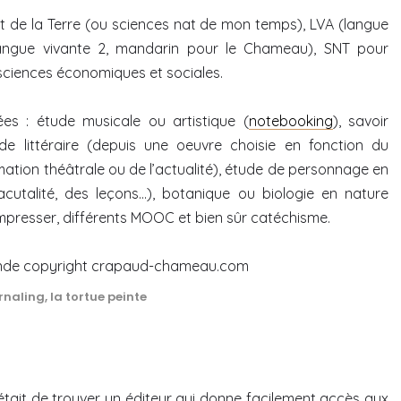
et de la Terre (ou sciences nat de mon temps), LVA (langue
langue vivante 2, mandarin pour le Chameau), SNT pour
sciences économiques et sociales.
ées : étude musicale ou artistique (
notebooking
), savoir
e littéraire (depuis une oeuvre choisie en fonction du
ion théâtrale ou de l’actualité), étude de personnage en
acutalité, des leçons…), botanique ou biologie en nature
presser, différents MOOC et bien sûr catéchisme.
naling, la tortue peinte
tait de trouver un éditeur qui donne facilement accès aux