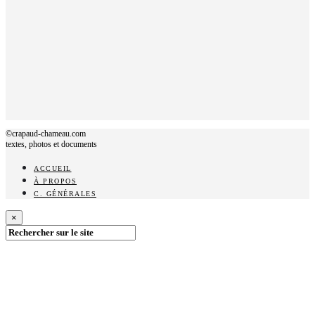
©crapaud-chameau.com
textes, photos et documents
ACCUEIL
À PROPOS
C. GÉNÉRALES
×