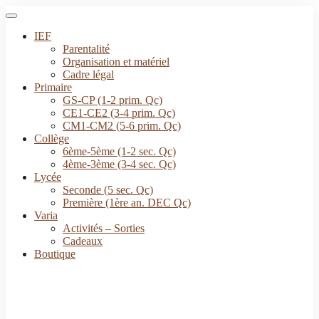
IEF
Parentalité
Organisation et matériel
Cadre légal
Primaire
GS-CP (1-2 prim. Qc)
CE1-CE2 (3-4 prim. Qc)
CM1-CM2 (5-6 prim. Qc)
Collège
6ème-5ème (1-2 sec. Qc)
4ème-3ème (3-4 sec. Qc)
Lycée
Seconde (5 sec. Qc)
Première (1ère an. DEC Qc)
Varia
Activités – Sorties
Cadeaux
Boutique