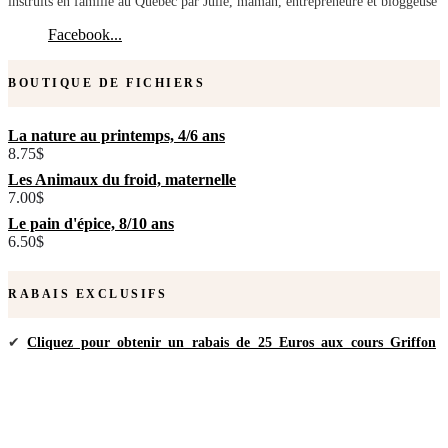
instruits en famille au Québec par Julie, maman, entrepreneure et bloggeuse
Facebook...
BOUTIQUE DE FICHIERS
La nature au printemps, 4/6 ans
8.75
$
Les Animaux du froid, maternelle
7.00
$
Le pain d'épice, 8/10 ans
6.50
$
RABAIS EXCLUSIFS
✔
Cliquez pour obtenir un rabais de 25 Euros aux cours Griffon