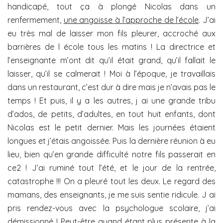
handicapé, tout ça à plongé Nicolas dans un
renfermement,
une angoisse à l’approche de l’école
. J’ai
eu très mal de laisser mon fils pleurer, accroché aux
barrières de l école tous les matins ! La directrice et
l’enseignante m’ont dit qu’il était grand, qu’il fallait le
laisser, qu’il se calmerait ! Moi à l’époque, je travaillais
dans un restaurant, c’est dur à dire mais je n’avais pas le
temps ! Et puis, il y a les autres, j ai une grande tribu
d’ados, de petits, d’adultes, en tout huit enfants, dont
Nicolas est le petit dernier. Mais les journées étaient
longues et j’étais angoissée. Puis la dernière réunion à eu
lieu, bien qu’en grande difficulté notre fils passerait en
ce2 ! J’ai ruminé tout l’été, et le jour de la rentrée,
catastrophe !!! On a pleuré tout les deux. Le regard des
mamans, des enseignants, je me suis sentie ridicule. J ai
pris rendez-vous avec la psychologue scolaire, j’ai
démissionné ! Peut-être quand étant plus présente à la