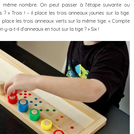
un même nombre. On peut passer à l’étape suivante ou
 ? » Trois ! – il place les trois anneaux jaunes sur la tige.
– il place les trois anneaux verts sur la même tige. « Compte
 y-a-t-il d’anneaux en tout sur la tige ? » Six !