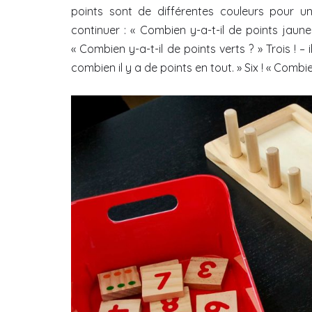
points sont de différentes couleurs pour 
continuer : « Combien y-a-t-il de points jaunes
« Combien y-a-t-il de points verts ? » Trois ! 
combien il y a de points en tout. » Six ! « Combien