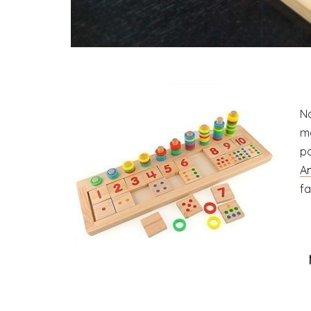
N
me
p
A
fa