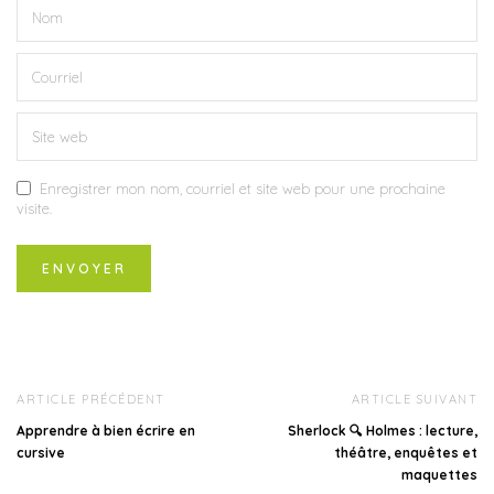
Enregistrer mon nom, courriel et site web pour une prochaine
visite.
ARTICLE PRÉCÉDENT
ARTICLE SUIVANT
Apprendre à bien écrire en
Sherlock 🔍 Holmes : lecture,
cursive
théâtre, enquêtes et
maquettes