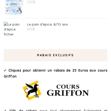
7.00
$
Le pain d'épice, 8/10 ans
6.50
$
RABAIS EXCLUSIFS
✔
Cliquez pour obtenir un rabais de 25 Euros aux cours
Griffon
✔
10% de rabais
pour tout abonnement Autonomie et