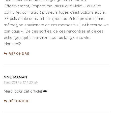
.Effectivement, j’espère moi-aussi que Melle J. qui aura
connu (et connaitra ) plusieurs types d’instructions école ,
IEF puis école dans le futur (pas tout à fait proche quand
même), se souviendra de ces moments « just because we
can days » . De ces sorties, de ces rencontres et de ces
échanges qui lui serviront tout au long de sa vie .
Martine42
RÉPONDRE
MME MAMAN
8 mai 2017 à 17 h 25 min
Merci pour cet article! ❤️
RÉPONDRE