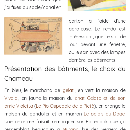
j’ai fixés au socle/canal en
carton à l’aide d’une
agrafeuse. Le rendu est
intéressant, que ce soit de
jour devant une fenêtre,
ou le soir avec des lampes
derrière les bâtiments.
Présentation des bâtiments, le choix du
Chameau
En bleu, le marchand de
gelati
, en vert la maison de
Vivaldi
, en jaune la maison du
chat Gelato et de son
amie Violetta
(
Le Pio Ospedale della Pietà
), en orange la
maison du gondolier et en marron
Le palais du Doge
.
Une amie me faisait remarquer sur Facebook que ça
ressemblait beaucoup à
Murano
, l’île des verriers de