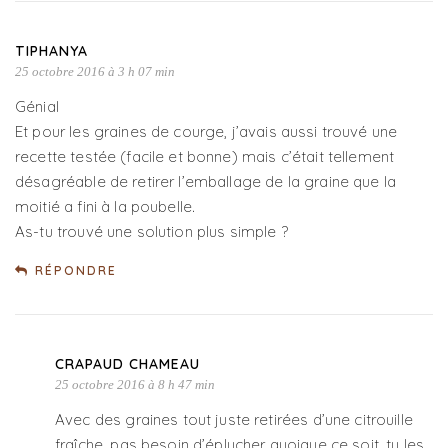
TIPHANYA
25 octobre 2016 à 3 h 07 min
Génial
Et pour les graines de courge, j’avais aussi trouvé une
recette testée (facile et bonne) mais c’était tellement
désagréable de retirer l’emballage de la graine que la
moitié a fini à la poubelle.
As-tu trouvé une solution plus simple ?
RÉPONDRE
CRAPAUD CHAMEAU
25 octobre 2016 à 8 h 47 min
Avec des graines tout juste retirées d’une citrouille
fraîche, pas besoin d’éplucher quoique ce soit, tu les