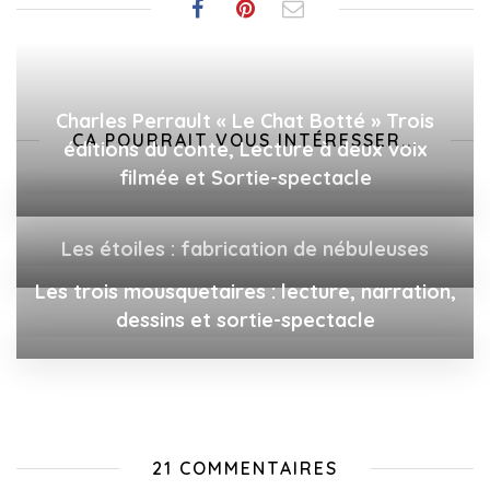
Charles Perrault « Le Chat Botté » Trois
ÇA POURRAIT VOUS INTÉRESSER...
éditions du conte, Lecture à deux voix
filmée et Sortie-spectacle
Les étoiles : fabrication de nébuleuses
Les trois mousquetaires : lecture, narration,
dessins et sortie-spectacle
21 COMMENTAIRES