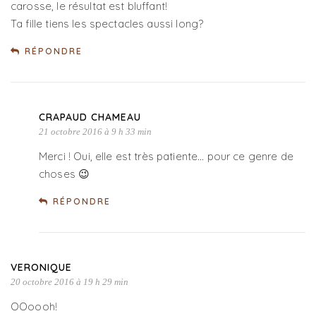
carosse, le résultat est bluffant!
Ta fille tiens les spectacles aussi long?
RÉPONDRE
CRAPAUD CHAMEAU
21 octobre 2016 à 9 h 33 min
Merci ! Oui, elle est très patiente… pour ce genre de
choses 😉
RÉPONDRE
VERONIQUE
20 octobre 2016 à 19 h 29 min
OOoooh!