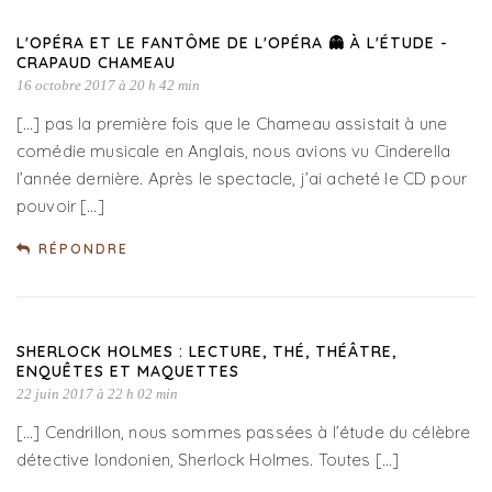
L'OPÉRA ET LE FANTÔME DE L'OPÉRA 👻 À L'ÉTUDE -
CRAPAUD CHAMEAU
16 octobre 2017 à 20 h 42 min
[…] pas la première fois que le Chameau assistait à une
comédie musicale en Anglais, nous avions vu Cinderella
l’année dernière. Après le spectacle, j’ai acheté le CD pour
pouvoir […]
RÉPONDRE
SHERLOCK HOLMES : LECTURE, THÉ, THÉÂTRE,
ENQUÊTES ET MAQUETTES
22 juin 2017 à 22 h 02 min
[…] Cendrillon, nous sommes passées à l’étude du célèbre
détective londonien, Sherlock Holmes. Toutes […]