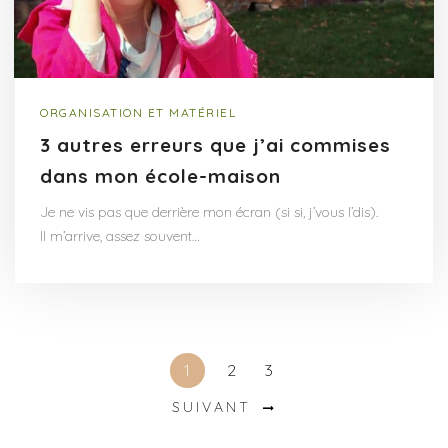
ORGANISATION ET MATÉRIEL
3 autres erreurs que j’ai commises
dans mon école-maison
Je ne vis pas que derrière mon écran (si si, j’vous l’dis).
Il m’arrive, assez souvent…
1
2
3
SUIVANT