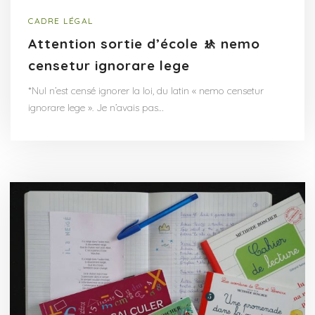
CADRE LÉGAL
Attention sortie d’école 🚸 nemo
censetur ignorare lege
*Nul n’est censé ignorer la loi, du latin « nemo censetur
ignorare lege ». Je n’avais pas…