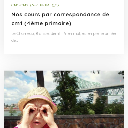
CM1-CM2 (5-6 PRIM. QC)
Nos cours par correspondance de
cm1 (4ème primaire)
Le Chameau, 8 ans et demi – 9 en mai, est en pleine année
de…